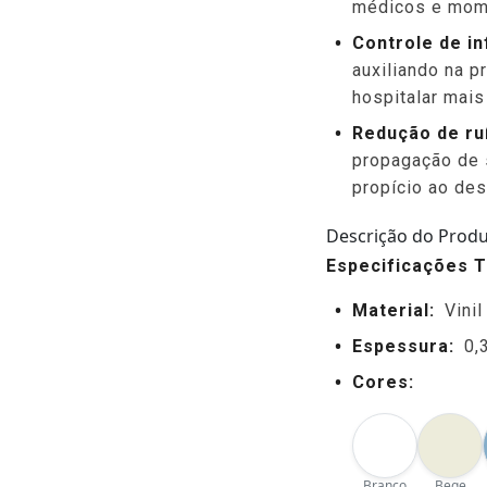
médicos e mom
Controle de i
auxiliando na 
hospitalar mais
Redução de ru
propagação de s
propício ao de
Descrição do Prod
Especificações T
Material:
Vini
Espessura:
0,
Cores:
Branco
Bege