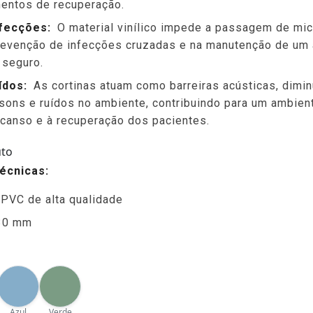
entos de recuperação.
nfecções:
O material vinílico impede a passagem de mi
prevenção de infecções cruzadas e na manutenção de um
 seguro.
ídos:
As cortinas atuam como barreiras acústicas, dimin
ons e ruídos no ambiente, contribuindo para um ambient
scanso e à recuperação dos pacientes.
uto
écnicas:
l PVC de alta qualidade
30 mm
Azul
Verde