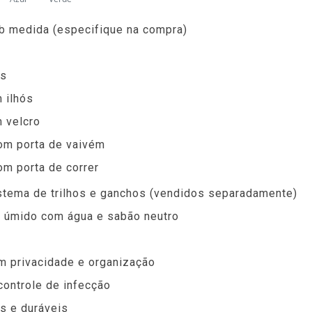
b medida (especifique na compra)
as
 ilhós
 velcro
com porta de vaivém
om porta de correr
stema de trilhos e ganchos (vendidos separadamente)
 úmido com água e sabão neutro
m privacidade e organização
controle de infecção
s e duráveis