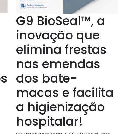
G9 BioSeal™, a
inovação que
elimina frestas
nas emendas
s
dos bate-
macas e facilita
a higienização
hospitalar!